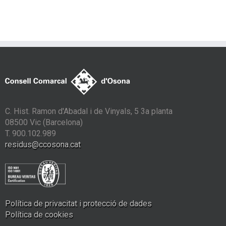
C. Hist. Ramon d'Abadal i de Vinyals, 5 3a planta
08500 Vic (Barcelona)
T. 900.102.989
residus@ccosona.cat
Política de privacitat i protecció de dades
Política de cookies