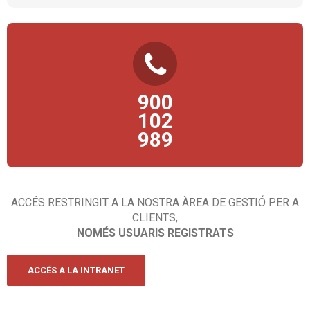
TELÈFON D’ATENCIÓ AL CIUTADÀ
900
Consultes, propostes, comentaris, queixes… esperem la teva
trucada!
102
989
ACCÉS RESTRINGIT A LA NOSTRA ÀREA DE GESTIÓ PER A
CLIENTS,
NOMÉS USUARIS REGISTRATS
ACCÉS A LA INTRANET