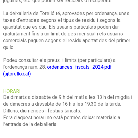
joguines, etc. que poden ser reciclats o recuperats.
La deixalleria de Torelló té, aprovades per ordenança, unes
taxes d’entrades segons el tipus de residu i segons la
quantitat que es duu. Els usuaris particulars poden dur
gratuïtament fins a un límit de pes mensual i els usuaris
comercials paguen segons el residu aportat des del primer
quilo.
Podeu consultar els preus i límits (per particulars) a
l’ordenança núm. 28:
ordenances_fiscals_2024.pdf
(ajtorello.cat)
HORARI
De dimarts a dissabte de 9 h del matí a les 13 h del migdia i
de dimecres a dissabte de 16 h a les 19:30 de la tarda.
Dilluns, diumenges i festius tancats.
Fora d’aquest horari no està permès deixar materials a
l’entrada de la deixalleria.