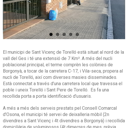
El municipi de Sant Vicenç de Torelló està situat al nord de la
vall del Ges i té una extensió de 7 Km². A més del nucli
poblacional principal, el terme comprèn les colònies de
Borgonyà, a tocar de la carretera C-17, i Vila-seca, propera al
nucli de Torelló, així com diverses masies disseminades.
Està connectat a través d’una carretera local que travessa el
poble i uneix Torelló i Sant Pere de Torelló. Es fa una
recollida porta a porta identificació d’usuaris.
A més a més dels serveis prestats pel Consell Comarcal
d’Osona, el municipi té servei de deixalleria mòbil (2n
divendres a Sant Vicenç i 4t divendres a Borgonyà) i recollida
domiciliària de voluminosos (4t dimecres de mes, prèvia