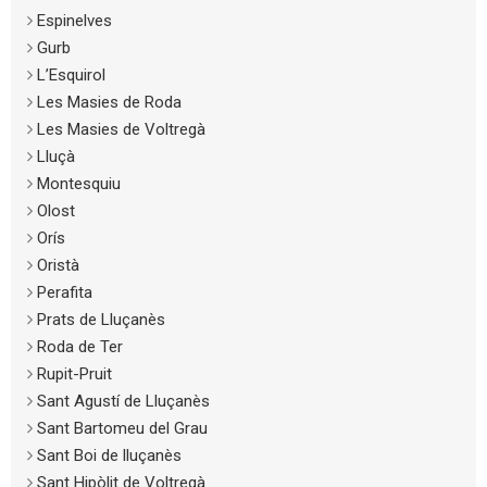
Espinelves
Gurb
L’Esquirol
Les Masies de Roda
Les Masies de Voltregà
Lluçà
Montesquiu
Olost
Orís
Oristà
Perafita
Prats de Lluçanès
Roda de Ter
Rupit-Pruit
Sant Agustí de Lluçanès
Sant Bartomeu del Grau
Sant Boi de lluçanès
Sant Hipòlit de Voltregà