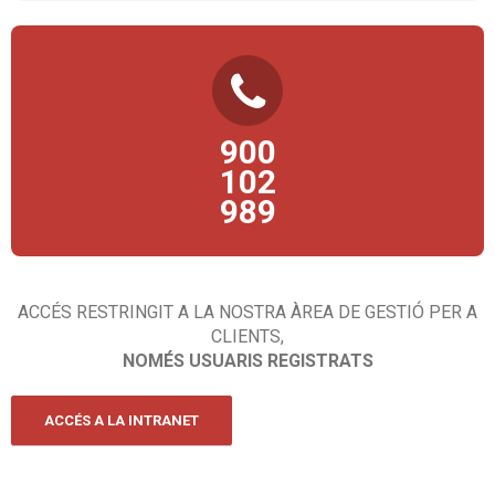
TELÈFON D’ATENCIÓ AL CIUTADÀ
900
Consultes, propostes, comentaris, queixes… esperem la teva
trucada!
102
989
ACCÉS RESTRINGIT A LA NOSTRA ÀREA DE GESTIÓ PER A
CLIENTS,
NOMÉS USUARIS REGISTRATS
ACCÉS A LA INTRANET