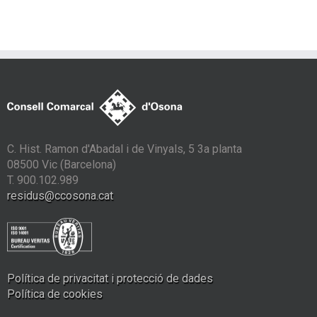
C. Hist. Ramon d'Abadal i de Vinyals, 5 3a planta
08500 Vic (Barcelona)
T. 900.102.989
residus@ccosona.cat
Política de privacitat i protecció de dades
Política de cookies