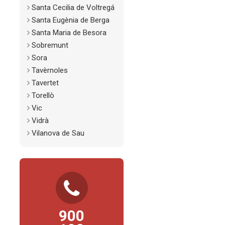
Santa Cecilia de Voltregá
Santa Eugènia de Berga
Santa Maria de Besora
Sobremunt
Sora
Tavèrnoles
Tavertet
Torellò
Vic
Vidrà
Vilanova de Sau
TELÈFON
D’ATENCIÓ AL
CIUTADÀ
900
Consultes, propostes,