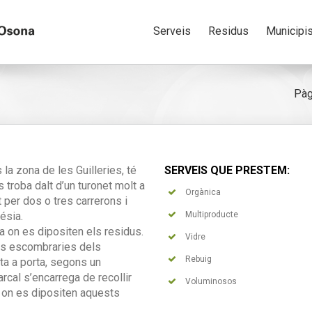
Serveis
Residus
Municipi
Pàg
 la zona de les Guilleries, té
SERVEIS QUE PRESTEM:
 troba dalt d’un turonet molt a
Orgànica
t per dos o tres carrerons i
ésia.
Multiproducte
a on es dipositen els residus.
Vidre
les escombraries dels
Rebuig
ta a porta, segons un
rcal s’encarrega de recollir
Voluminosos
s on es dipositen aquests