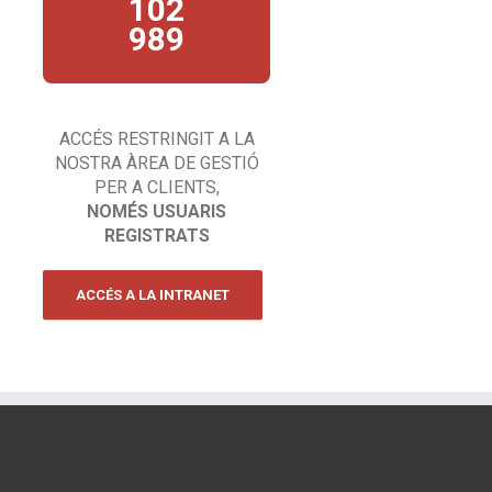
102
comentaris, queixes…
esperem la teva trucada!
989
ACCÉS RESTRINGIT A LA
NOSTRA ÀREA DE GESTIÓ
PER A CLIENTS,
NOMÉS USUARIS
REGISTRATS
ACCÉS A LA INTRANET