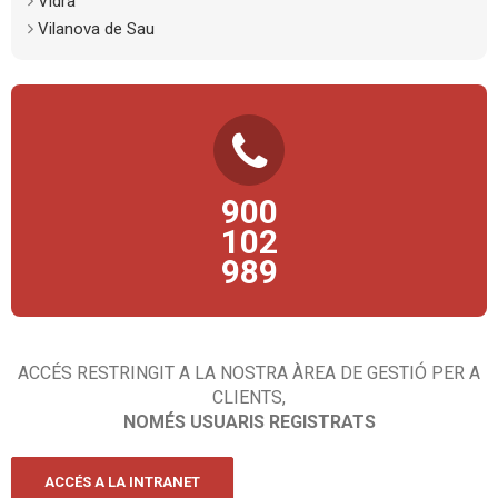
Vidrà
Vilanova de Sau
TELÈFON D’ATENCIÓ AL CIUTADÀ
900
Consultes, propostes, comentaris, queixes… esperem la teva
trucada!
102
989
ACCÉS RESTRINGIT A LA NOSTRA ÀREA DE GESTIÓ PER A
CLIENTS,
NOMÉS USUARIS REGISTRATS
ACCÉS A LA INTRANET