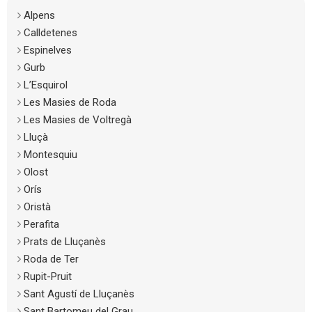
Alpens
Calldetenes
Espinelves
Gurb
L’Esquirol
Les Masies de Roda
Les Masies de Voltregà
Lluçà
Montesquiu
Olost
Orís
Oristà
Perafita
Prats de Lluçanès
Roda de Ter
Rupit-Pruit
Sant Agustí de Lluçanès
Sant Bartomeu del Grau