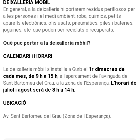
DEIXALLERIA MÒBIL
En general, a la deixalleria hi portarem residus perillosos per
a les persones i el medi ambient, roba, químics, petits
aparells electrònics, olis usats, pneumàtics, piles i bateries,
joguines, etc. que poden ser reciclats o recuperats.
Què puc portar a la deixalleria mòbil?
CALENDARI i HORARI
La deixalleria mòbil s’instal·la a Gurb el
1r dimecres de
cada mes, de 9 h a 15 h
, a l’aparcament de l’avinguda de
Sant Bartomeu del Grau, a la zona de l’Esperança.
L’horari de
juliol i agost serà de 8 h a 14 h.
UBICACIÓ
Av. Sant Bartomeu del Grau (Zona de l’Esperança).