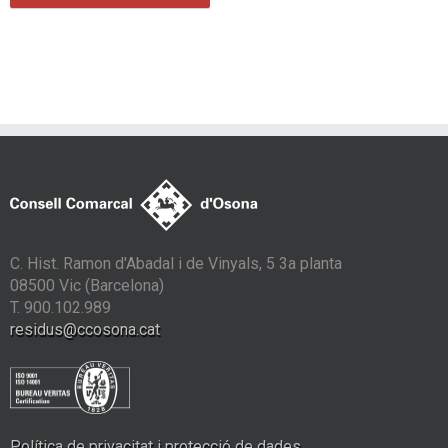
C. Hist. Ramon d'Abadal i de Vinyals, 5 3a planta
08500 Vic (Barcelona)
T. 900.102.989
residus@ccosona.cat
Política de privacitat i protecció de dades