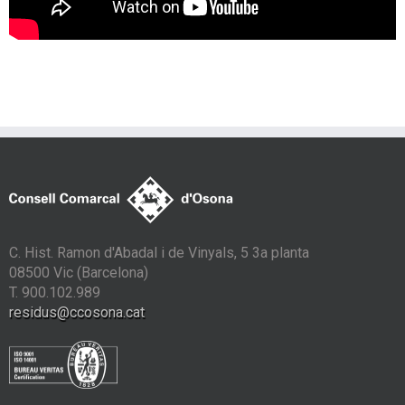
C. Hist. Ramon d'Abadal i de Vinyals, 5 3a planta
08500 Vic (Barcelona)
T. 900.102.989
residus@ccosona.cat