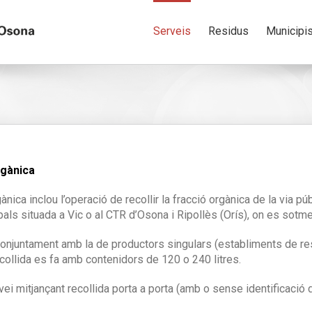
Serveis
Residus
Municipi
rgànica
nica inclou l’operació de recollir la fracció orgànica de la via públ
pals situada a Vic o al CTR d’Osona i Ripollès (Orís), on es sot
 conjuntament amb la de productors singulars (establiments de res
ecollida es fa amb contenidors de 120 o 240 litres.
ei mitjançant recollida porta a porta (amb o sense identificació d