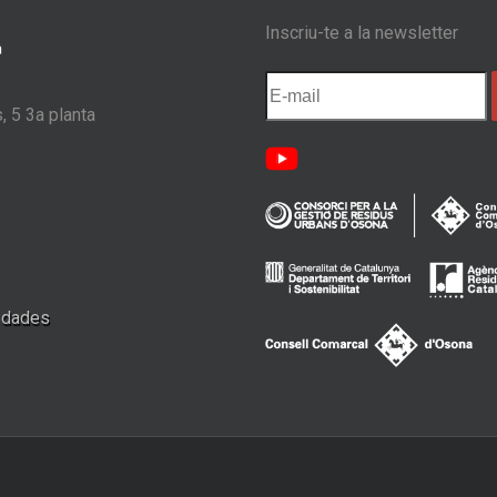
Inscriu-te a la newsletter
, 5 3a planta
e dades