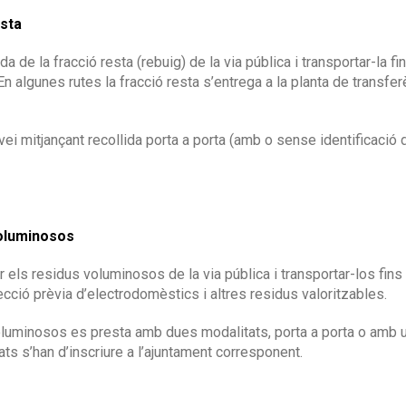
esta
ida de la fracció resta (rebuig) de la via pública i transportar-la f
 En algunes rutes la fracció resta s’entrega a la planta de transf
ei mitjançant recollida porta a porta (amb o sense identificació d
voluminosos
lir els residus voluminosos de la via pública i transportar-los fin
ecció prèvia d’electrodomèstics i altres residus valoritzables.
oluminosos es presta amb dues modalitats, porta a porta o amb un
ts s’han d’inscriure a l’ajuntament corresponent.