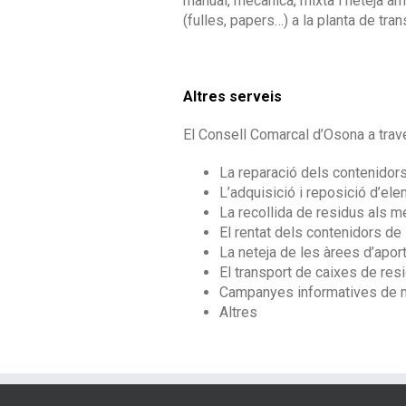
manual, mecànica, mixta i neteja am
(fulles, papers…) a la planta de tra
Altres serveis
El Consell Comarcal d’Osona a travé
La reparació dels contenidors 
L’adquisició i reposició d’el
La recollida de residus als m
El rentat dels contenidors de l
La neteja de les àrees d’apor
El transport de caixes de resi
Campanyes informatives de m
Altres