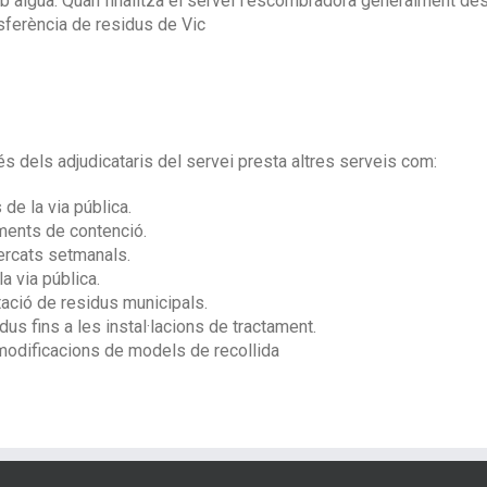
b aigua. Quan finalitza el servei l’escombradora generalment des
nsferència de residus de Vic
s dels adjudicataris del servei presta altres serveis com:
de la via pública.
ements de contenció.
ercats setmanals.
a via pública.
tació de residus municipals.
dus fins a les instal·lacions de tractament.
odificacions de models de recollida