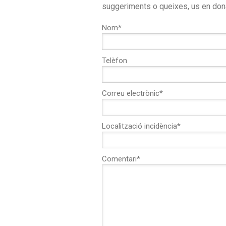
suggeriments o queixes, us en don
Nom*
Telèfon
Correu electrònic*
Localització incidència*
Comentari*