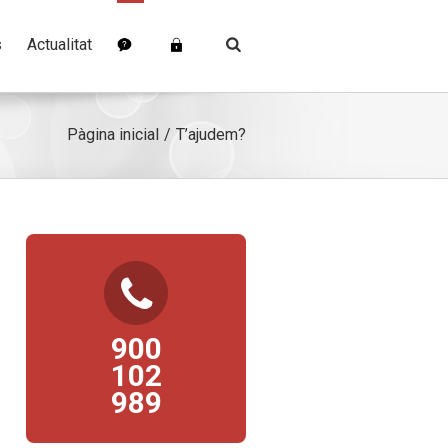
s
Actualitat
Pàgina inicial
T’ajudem?
TELÈFON D’ATENCIÓ
AL CIUTADÀ
Per a qualsevol consulta
900
podeu posar-vos en contacte
102
directe amb nosaltres.
989