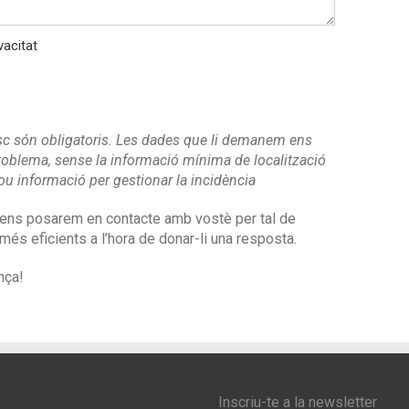
vacitat
sc són obligatoris. Les dades que li demanem ens
 problema, sense la informació mínima de localització
u informació per gestionar la incidència
 ens posarem en contacte amb vostè per tal de
més eficients a l’hora de donar-li una resposta.
nça!
Inscriu-te a la newsletter