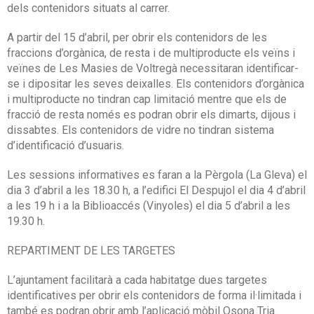
dels contenidors situats al carrer.
A partir del 15 d’abril, per obrir els contenidors de les
fraccions d’orgànica, de resta i de multiproducte els veïns i
veïnes de Les Masies de Voltregà necessitaran identificar-
se i dipositar les seves deixalles. Els contenidors d’orgànica
i multiproducte no tindran cap limitació mentre que els de
fracció de resta només es podran obrir els dimarts, dijous i
dissabtes. Els contenidors de vidre no tindran sistema
d’identificació d’usuaris.
Les sessions informatives es faran a la Pèrgola (La Gleva) el
dia 3 d’abril a les 18.30 h, a l’edifici El Despujol el dia 4 d’abril
a les 19 h i a la Biblioaccés (Vinyoles) el dia 5 d’abril a les
19.30 h.
REPARTIMENT DE LES TARGETES
L’ajuntament facilitarà a cada habitatge dues targetes
identificatives per obrir els contenidors de forma il·limitada i
també es podran obrir amb l’aplicació mòbil Osona Tria.