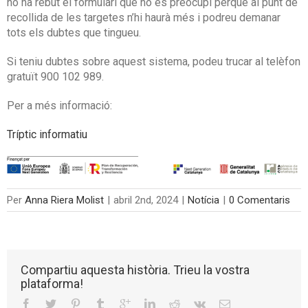
no ha rebut el formulari que no es preocupi perquè al punt de
recollida de les targetes n’hi haurà més i podreu demanar
tots els dubtes que tingueu.
Si teniu dubtes sobre aquest sistema, podeu trucar al telèfon
gratuït 900 102 989.
Per a més informació:
Tríptic informatiu
Per
Anna Riera Molist
|
abril 2nd, 2024
|
Notícia
|
0 Comentaris
Compartiu aquesta història. Trieu la vostra
plataforma!