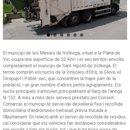
El municipi de les Masies de Voltregà, situat a la Plana de
Vic, ocupa una superfície de 22 Km² i el seu territori envolta
completament el municipi de Sant Hipòlit de Voltregà. El
terme comprèn els nuclis de la Vinyoles d’Orís, la Gleva, el
Despujol i Poble-sec, que concentren la major part de la
població, i un gran nombre d’altres petits agrupaments. Els
nuclis principals s’articulen principalment al llarg de l’antiga
N-152. A més a més dels serveis prestats pel Consell
Comarcal, el municipi té servei de deixalleria fixa i recollida
domiciliària d’andròmines mensual, prèvia trucada a
l’Ajuntament. En relació amb el servei de recollida de residus,
cal considerar que els vehicles fan distàncies considerables
per recollir a tots els nuclis, tot i que hi ha bons eixos de