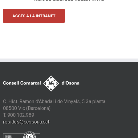
ACCÉS A LA INTRANET
C. Hist. Ramon d'Abadal i de Vinyals, 5 3a planta
08500 Vic (Barcelona)
T. 900.102.989
residus@ccosona.cat