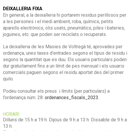
DEIXALLERIA FIXA
En general, a la deixalleria hi portarem residus perillosos per
a les persones i el medi ambient, roba, químics, petits
aparells electrònics, olis usats, pneumàtics, piles i bateries,
joguines, etc. que poden ser reciclats o recuperats.
La deixalleria de les Masies de Voltregà té, aprovades per
ordenança, unes taxes d’entrades segons el tipus de residu i
segons la quantitat que es duu. Els usuaris particulars poden
dur gratuïtament fins a un límit de pes mensual i els usuaris
comercials paguen segons el residu aportat des del primer
quilo.
Podeu consultar els preus i límits (per particulars) a
l’ordenança núm. 28:
ordenances_fiscals_2023.
HORARI
Dilluns de 15 h a 19 h. Dijous de 9 h a 13 h. Dissabte de 9 h a
13 h.