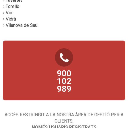
Tavertet
Torellò
Vic
Vidrà
Vilanova de Sau
TELÈFON D’ATENCIÓ AL CIUTADÀ
900
Consultes, propostes, comentaris, queixes… esperem la teva
trucada!
102
989
ACCÉS RESTRINGIT A LA NOSTRA ÀREA DE GESTIÓ PER A
CLIENTS,
NOMÉS USUARIS REGISTRATS