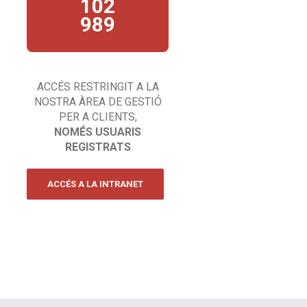
102
comentaris, queixes…
esperem la teva trucada!
989
ACCÉS RESTRINGIT A LA
NOSTRA ÀREA DE GESTIÓ
PER A CLIENTS,
NOMÉS USUARIS
REGISTRATS
ACCÉS A LA INTRANET