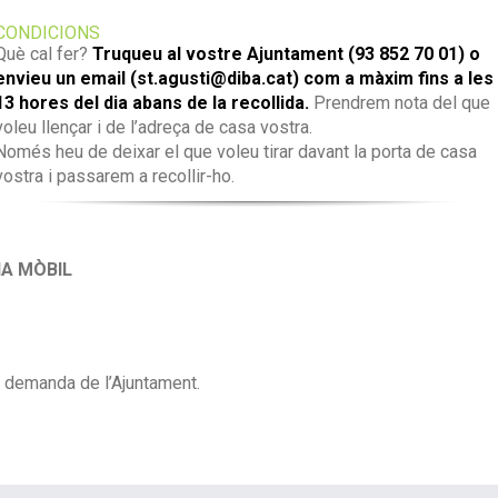
CONDICIONS
Què cal fer?
Truqueu al vostre Ajuntament (93 852 70 01) o
envieu un email (st.agusti@diba.cat) com a màxim fins a les
13 hores del dia abans de la recollida.
Prendrem nota del que
voleu llençar i de l’adreça de casa vostra.
Només heu de deixar el que voleu tirar davant la porta de casa
vostra i passarem a recollir-ho.
IA MÒBIL
s demanda de l’Ajuntament.