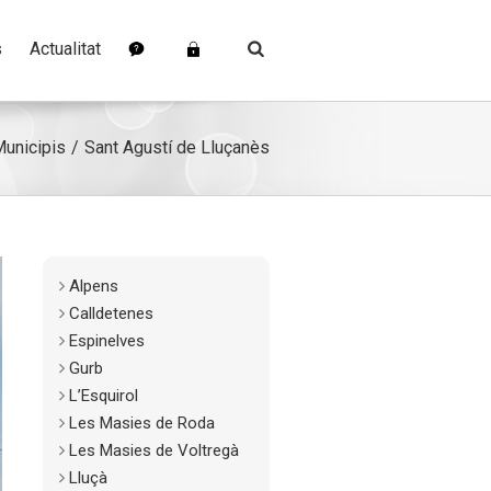
s
Actualitat
unicipis
Sant Agustí de Lluçanès
Alpens
Calldetenes
Espinelves
Gurb
L’Esquirol
Les Masies de Roda
Les Masies de Voltregà
Lluçà