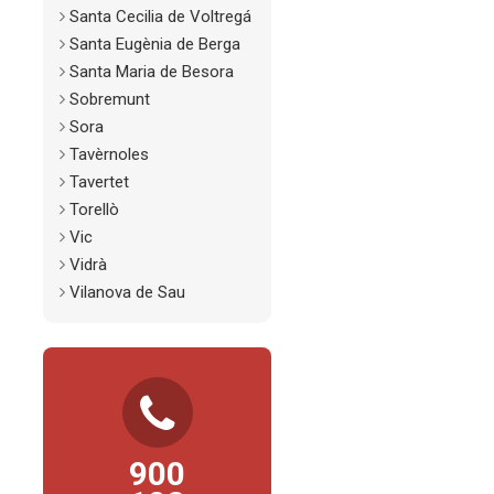
Santa Cecilia de Voltregá
Santa Eugènia de Berga
Santa Maria de Besora
Sobremunt
Sora
Tavèrnoles
Tavertet
Torellò
Vic
Vidrà
Vilanova de Sau
TELÈFON
D’ATENCIÓ AL
CIUTADÀ
900
Consultes, propostes,