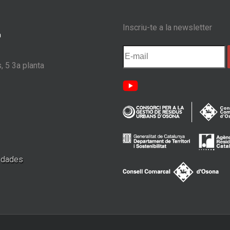
Inscriu-te a la newsletter
, 5 3a planta
e dades