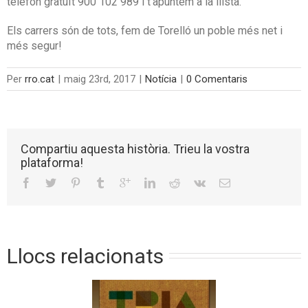
telèfon gratuït 900 102 989 i t’apuntem a la llista.
Els carrers són de tots, fem de Torelló un poble més net i
més segur!
Per
rro.cat
|
maig 23rd, 2017
|
Notícia
|
0 Comentaris
Compartiu aquesta història. Trieu la vostra
plataforma!
Llocs relacionats