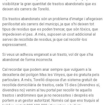
visibilitzar la gran quantitat de trastos abandonats que es
deixen als carrers de Torelló.
Els trastos abandonats són un problema d’imatge i afegeixen
perillositat als carrers del municipi, ja que s’hi deixen tot
tipus de residus que es poden trencar, que són tòxics, que
impedeixen el pas…A més, suposen un cost addicional al
servei de recollida de residus, ja que cal recollir-los
expressament.
Si veus un adhesiu enganxat a un trasto, vol dir que s’ha
abandonat de forma incorrecta.
Cal recordar que podem anar sempre que vulguem a la
deixalleria del polígon Mas les Vinyes, que és gratuïta pels
particulars. A més, Torelló disposa d’un sistema gratuït de
recollida domiciliària de trastos, cada 15 dies (divendres sí,
divendres no) venim al teu portal per recollir-te aquells
trastos i andròmines que ja no necessites i després els
portem a un gestor autoritzat. Només cal que ens truquis al