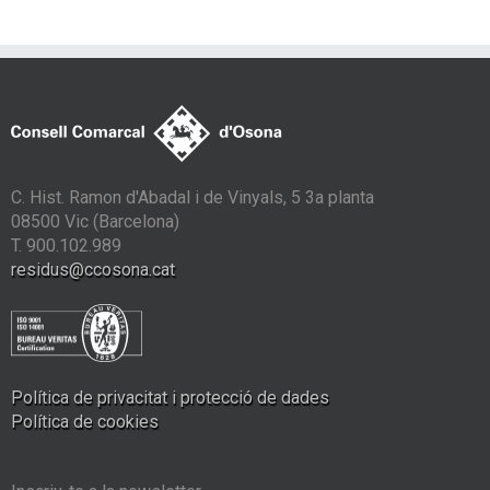
C. Hist. Ramon d'Abadal i de Vinyals, 5 3a planta
08500 Vic (Barcelona)
T. 900.102.989
residus@ccosona.cat
Política de privacitat i protecció de dades
Política de cookies