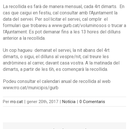
La recollida es farà de manera mensual, cada 4rt dimarts. En
cas que caigui en festiu, cal consultar amb l’Ajuntament la
data del servei. Per sol·licitar el servei, cal omplir el
formulari que trobareu a www.gurb.cat/voluminosos o trucar a
l’Ajuntament. Es pot demanar fins a les 13 hores del dilluns
anterior a la recollida.
Un cop hagueu demanat el servei, la nit abans del 4rt
dimarts, o sigui, el dilluns al vespre/nit, cal treure les
andròmines al carrer, davant casa vostra. A la matinada del
dimarts, a partir de les 6h, es començarà la recollida.
Podeu consultar el calendari anual de recollida al web
www.rro.cat/municipis/gurb
Per
rro.cat
|
gener 20th, 2017
|
Notícia
|
0 Comentaris