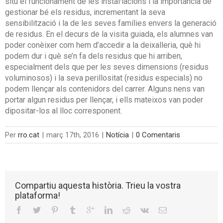
situ el funcionament de les instal·lacions i la importància de
gestionar bé els residus, incrementant la seva
sensibilització i la de les seves famílies envers la generació
de residus. En el decurs de la visita guiada, els alumnes van
poder conèixer com hem d’accedir
a la deixalleria, què hi
podem dur i què se’n fa dels residus que hi arriben,
especialment dels que per les seves dimensions (residus
voluminosos) i la seva perillositat (residus especials) no
podem llençar als contenidors del carrer. Alguns nens van
portar algun residus per llençar, i ells mateixos van poder
dipositar-los al lloc corresponent.
Per
rro.cat
|
març 17th, 2016
|
Notícia
|
0 Comentaris
Compartiu aquesta història. Trieu la vostra
plataforma!