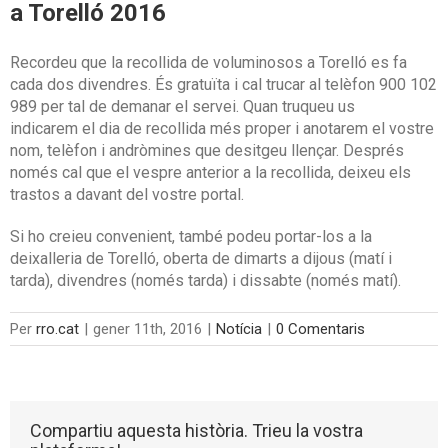
a Torelló 2016
Recordeu que la recollida de voluminosos a Torelló es fa
cada dos divendres. És gratuïta i cal trucar al telèfon 900 102
989 per tal de demanar el servei. Quan truqueu us
indicarem el dia de recollida més proper i anotarem el vostre
nom, telèfon i andròmines que desitgeu llençar. Després
només cal que el vespre anterior a la recollida, deixeu els
trastos a davant del vostre portal.
Si ho creieu convenient, també podeu portar-los a la
deixalleria de Torelló, oberta de dimarts a dijous (matí i
tarda), divendres (només tarda) i dissabte (només matí).
Per
rro.cat
|
gener 11th, 2016
|
Notícia
|
0 Comentaris
Compartiu aquesta història. Trieu la vostra