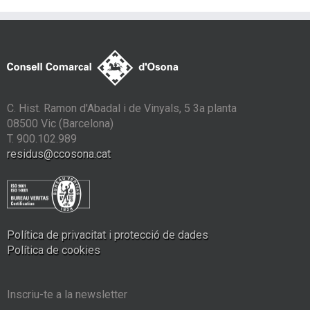
C. Hist. Ramon d'Abadal i de Vinyals, 5 3a planta
08500 Vic (Barcelona)
T. 900.102.989
residus@ccosona.cat
Política de privacitat i protecció de dades
Política de cookies
Inscriu-te a la newsletter