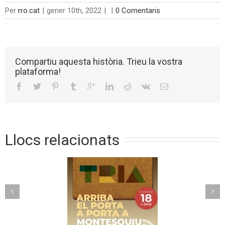
Per
rro.cat
|
gener 10th, 2022
|
|
0 Comentaris
Compartiu aquesta història. Trieu la vostra
plataforma!
Llocs relacionats
Torelló implanta un
riba el porta a
nou model de
ta a Montesquiu
recollida avançada