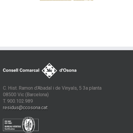
amb contenidors
tancats
C. Hist. Ramon d'Abadal i de Vinyals, 5 3a planta
08500 Vic (Barcelona)
T. 900.102.989
residus@ccosona.cat