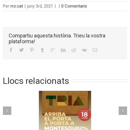
Per
rro.cat
|
juny 3rd, 2021
|
|
0 Comentaris
Compartiu aquesta història. Trieu la vostra
plataforma!
Llocs relacionats
Torelló implanta un
riba el porta a
nou model de
ta a Montesquiu
recollida avançada