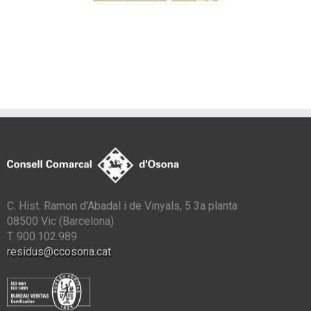
amb contenidors
tancats
C. Hist. Ramon d'Abadal i de Vinyals, 5 3a planta
08500 Vic (Barcelona)
T. 900.102.989
residus@ccosona.cat