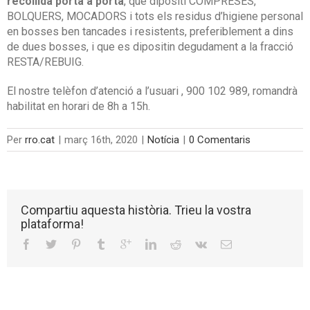
recollida porta a porta
, que dipositi COMPRESES,
BOLQUERS, MOCADORS i tots els residus d’higiene personal
en bosses ben tancades i resistents, preferiblement a dins
de dues bosses, i que es dipositin degudament a la fracció
RESTA/REBUIG.
El nostre telèfon d’atenció a l’usuari , 900 102 989, romandrà
habilitat en horari de 8h a 15h.
Per
rro.cat
|
març 16th, 2020
|
Notícia
|
0 Comentaris
Compartiu aquesta història. Trieu la vostra
plataforma!