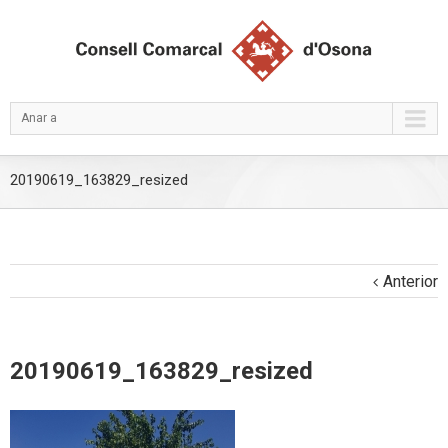
Anar a
20190619_163829_resized
Anterior
20190619_163829_resized