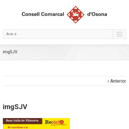
Anar a
imgSJV
Anterior
imgSJV