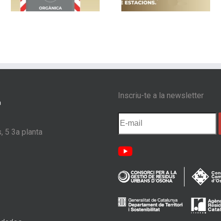
a
porta als barris de
control d’accés 
s
Sentfores-La Guixa,
Les Masies de
Sant Llàtzer i Quatre
Voltregà
Estacions
Inscriu-te a la newsletter
, 5 3a planta