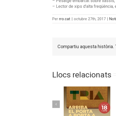
– Pesatge embarcat sobre xassís, q
– Lector de xips d’alta freqüència, 
Per
rro.cat
|
octubre 27th, 2017
|
Not
Compartiu aquesta història. T
Llocs relacionats
Torelló implanta 
Arriba el porta a
nou model de
porta a Montesquiu