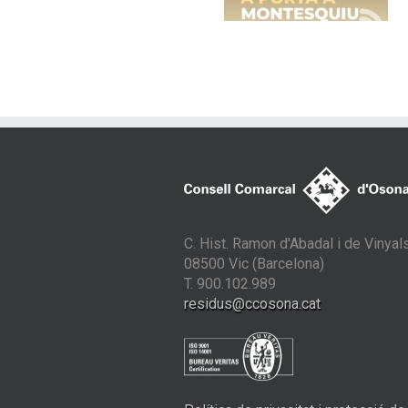
recollida avançad
amb contenidor
tancats
C. Hist. Ramon d'Abadal i de Vinyals
08500 Vic (Barcelona)
T. 900.102.989
residus@ccosona.cat