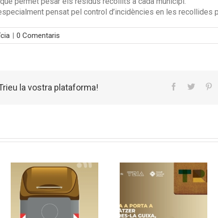
ue permet pesar els residus recollits a cada municipi.
especialment pensat pel control d’incidències en les recollides p
ícia
|
0 Comentaris
rieu la vostra plataforma!
un
Vic implanta la
Nou sistema de
recollida porta a
contenidors am