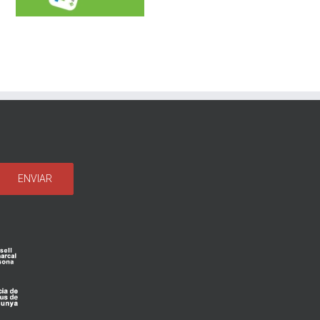
a
recollida porta a
porta de vidre i un
sistema
d’identificació
d’usuaris