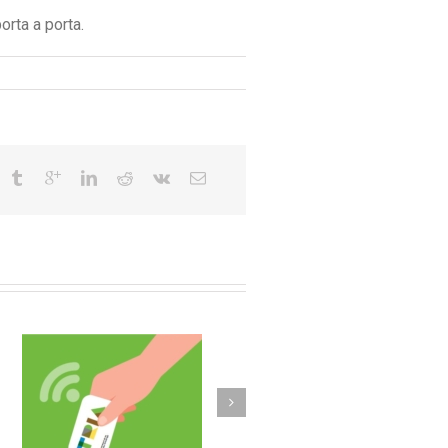
orta a porta.
Olost fa un pas més
b
implantant la