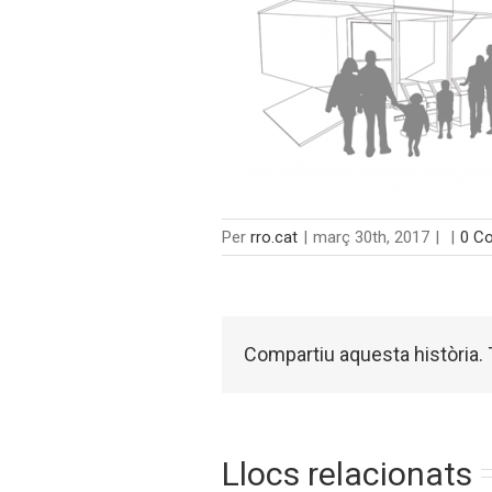
Per
rro.cat
|
març 30th, 2017
|
|
0 C
Compartiu aquesta història. T
Llocs relacionats