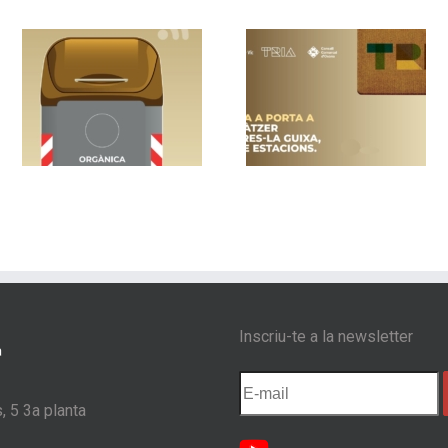
un
Vic implanta la
Nou sistema de
recollida porta a
contenidors am
a
porta als barris de
control d’accés 
s
Sentfores-La Guixa,
Les Masies de
Sant Llàtzer i Quatre
Voltregà
Estacions
Inscriu-te a la newsletter
, 5 3a planta