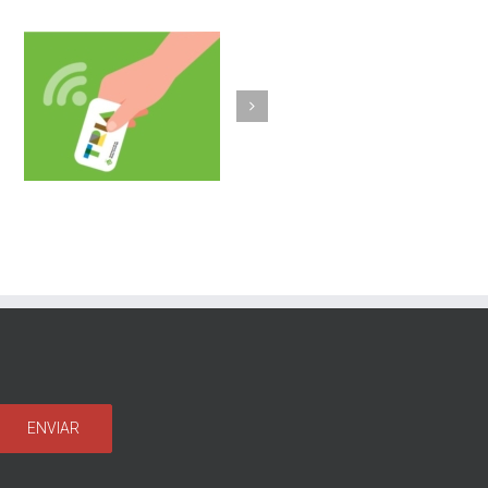
Olost fa un pas més
b
implantant la
a
recollida porta a
porta de vidre i un
sistema
d’identificació
d’usuaris