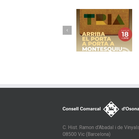
Torelló implanta 
Arriba el porta a
nou model de
porta a Montesquiu
recollida avançad
amb contenidor
tancats
C. Hist. Ramon d'Abadal i de Vinyals
08500 Vic (Barcelona)