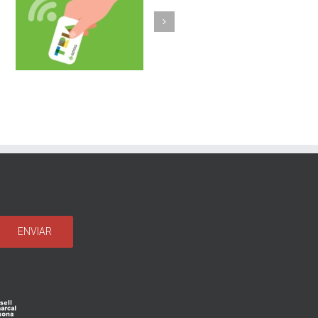
Olost fa un pas més
b
implantant la
a
recollida porta a
porta de vidre i un
sistema
d’identificació
d’usuaris