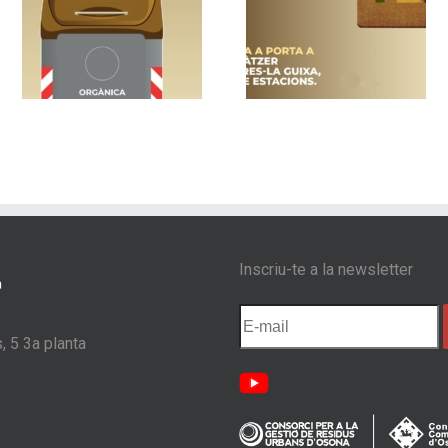
un
Vic implanta la
Nou sistema de
recollida porta a
contenidors am
a
porta als barris de
control d’accés 
s
Sentfores-La Guixa,
Les Masies de
Sant Llàtzer i Quatre
Voltregà
Estacions
Inscriu-te a la newsletter
, 5 3a planta