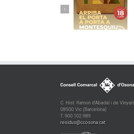
Torelló implanta 
Arriba el porta a
nou model de
porta a Montesquiu
recollida avançad
amb contenidor
tancats
C. Hist. Ramon d'Abadal i de Vinyals
08500 Vic (Barcelona)
T. 900.102.989
residus@ccosona.cat