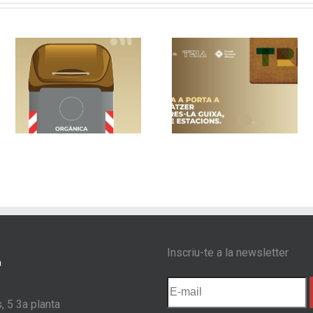
un
Vic implanta la
Nou sistema de
recollida porta a
contenidors am
a
porta als barris de
control d’accés 
s
Sentfores-La Guixa,
Les Masies de
Sant Llàtzer i Quatre
Voltregà
Estacions
Inscriu-te a la newsletter
, 5 3a planta