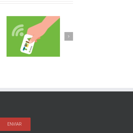
Olost fa un pas més
b
implantant la
a
recollida porta a
porta de vidre i un
sistema
d’identificació
d’usuaris