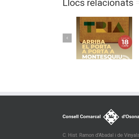
Llocs relacionats
Torelló implanta 
Arriba el porta a
nou model de
porta a Montesquiu
recollida avançad
amb contenidor
tancats
C. Hist. Ramon d'Abadal i de Vinyals