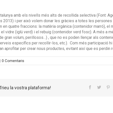
alunya amb els nivells més alts de recollida selectiva (Font: A
s 2013) i per això volem donar les gràcies a totes les persones
 en quatre fraccions: la matèria orgànica (contenidor marró), el 
, el vidre (iglú verd) i el rebuig (contenidor verd fosc). A més 
 de gran volum, perillosos…) , que no es poden
llençar als conteni
 serveis específics per recollir-los, etc.). Com més participació h
n aprofitar per crear nous productes, evitant així que es perdin 
|
0 Comentaris
rieu la vostra plataforma!