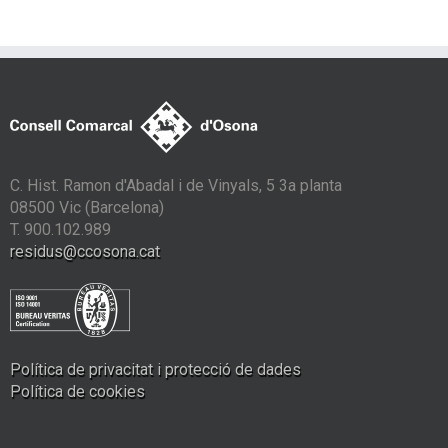
C. Hist. Ramon d'Abadal i de Vinyals, 5 3a planta
08500 Vic (Barcelona)
T. 900.102.989
residus@ccosona.cat
Política de privacitat i protecció de dades
Política de cookies