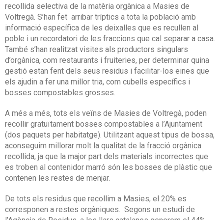
recollida selectiva de la matèria orgànica a Masies de
Voltregà. S’han fet arribar tríptics a tota la població amb
informació específica de les deixalles que es recullen al
poble i un recordatori de les fraccions que cal separar a casa.
També s’han realitzat visites als productors singulars
d’orgànica, com restaurants i fruiteries, per determinar quina
gestió estan fent dels seus residus i facilitar-los eines que
els ajudin a fer una millor tria, com cubells específics i
bosses compostables grosses.
A més a més, tots els veïns de Masies de Voltregà, poden
recollir gratuïtament bosses compostables a l’Ajuntament
(dos paquets per habitatge). Utilitzant aquest tipus de bossa,
aconseguim millorar molt la qualitat de la fracció orgànica
recollida, ja que la major part dels materials incorrectes que
es troben al contenidor marró són les bosses de plàstic que
contenen les restes de menjar.
De tots els residus que recollim a Masies, el 20% es
corresponen a restes orgàniques. Segons un estudi de