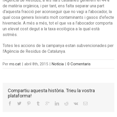
l’Agència de Residus, a les llars catalanes generem el 44%
de matèria orgànica, i per tant, ens falta separar una part
d’aquesta fracció per aconseguir que no vagi a l’abocador, la
qual cosa genera lixiviats molt contaminants i gasos d’efecte
hivernacle. A més a més, tot el que va a l’abocador comporta
un elevat cost degut a la taxa ecològica a la qual està
sotmès.
Totes les accions de la campanya estan subvencionades per
l’Agència de Residus de Catalunya.
Per
rro.cat
|
abril 8th, 2015
|
Notícia
|
0 Comentaris
Compartiu aquesta història. Trieu la vostra
plataforma!