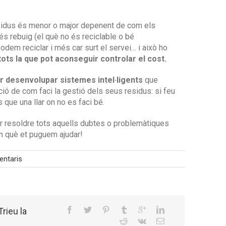
residus és menor o major depenent de com els
s rebuig (el què no és reciclable o bé
dem reciclar i més car surt el servei… i això ho
tots la que pot aconseguir controlar el cost.
r desenvolupar sistemes intel·ligents
que
ció de com faci la gestió dels seus residus: si feu
 que una llar on no es faci bé.
 resoldre tots aquells dubtes o problemàtiques
en què et puguem ajudar!
ntaris
rieu la