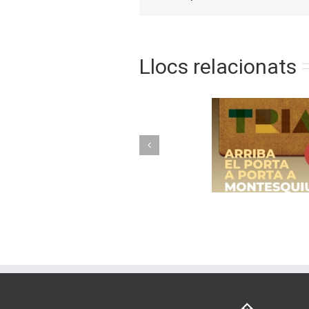
Llocs relacionats
Torelló im
Arriba el porta a
nou mo
porta a Montesquiu
recollida
amb cont
tanc