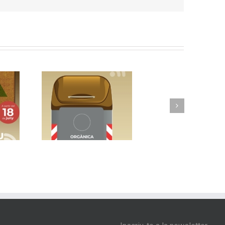
planta un
Vic implanta la
del de
recollida porta a
c
 avançada
porta als barris de
c
enidors
Sentfores-La Guixa,
ats
Sant Llàtzer i Quatre
Estacions