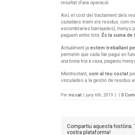
resultat d’una operació.
Així, el cost del tractament dels 
ciutadans triem els residus: com mé
escombraries barrejades), menys po
paguem entre tots.
És la suma de 
Actualment ja
estem treballant pe
permetin que cada llar pagui en fun
una bona tria a casa, pagareu menys
Mentrestant,
som al teu costat
per
vinculades a la gestió de residus 
Per
rro.cat
|
juny 6th, 2019
|
|
0 Come
Compartiu aquesta història. T
vostra plataforma!