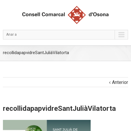
Anar a
recollidapapvidreSantJuliàVilatorta
Anterior
recollidapapvidreSantJuliàVilatorta