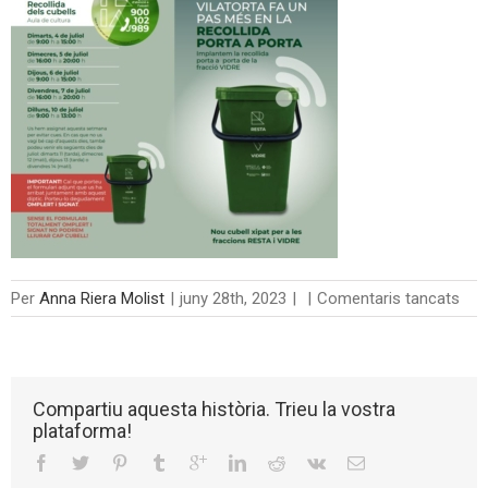
a
Per
Anna Riera Molist
|
juny 28th, 2023
|
|
Comentaris tancats
reco
Compartiu aquesta història. Trieu la vostra
plataforma!