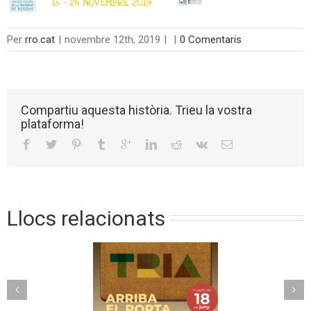
Per
rro.cat
|
novembre 12th, 2019
|
|
0 Comentaris
Compartiu aquesta història. Trieu la vostra
plataforma!
Llocs relacionats
Torelló implanta un
riba el porta a
nou model de