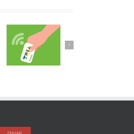
Olost fa un pas més
b
implantant la
a
recollida porta a
porta de vidre i un
sistema
d’identificació
d’usuaris