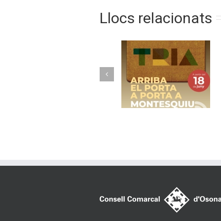
Llocs relacionats
Torelló implanta 
Arriba el porta a
nou model de
porta a Montesquiu
recollida avançad
amb contenidor
tancats