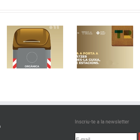
un
Vic implanta la
Nou sistema de
recollida porta a
contenidors am
a
porta als barris de
control d’accés 
s
Sentfores-La Guixa,
Les Masies de
Sant Llàtzer i Quatre
Voltregà
Estacions
Inscriu-te a la newsletter