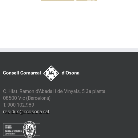
amb contenidors
tancats
C. Hist. Ramon d'Abadal i de Vinyals, 5 3a planta
08500 Vic (Barcelona)
T. 900.102.989
residus@ccosona.cat