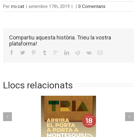
Per
rro.cat
|
setembre 17th, 2019
|
|
0 Comentaris
Compartiu aquesta història. Trieu la vostra
plataforma!
Llocs relacionats
Torelló implanta un
riba el porta a
nou model de
ta a Montesquiu
recollida avançada