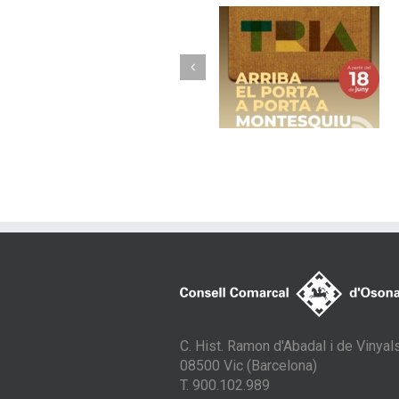
Torelló implanta 
Arriba el porta a
nou model de
porta a Montesquiu
recollida avançad
amb contenidor
tancats
C. Hist. Ramon d'Abadal i de Vinyals
08500 Vic (Barcelona)
T. 900.102.989