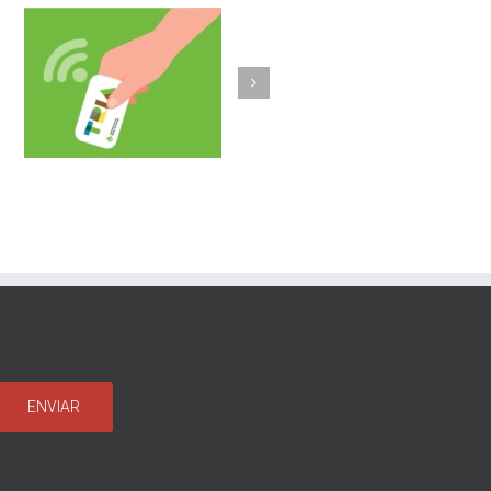
Olost fa un pas més
b
implantant la
a
recollida porta a
porta de vidre i un
sistema
d’identificació
d’usuaris