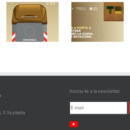
un
Vic implanta la
Nou sistema de
recollida porta a
contenidors am
a
porta als barris de
control d’accés 
s
Sentfores-La Guixa,
Les Masies de
Sant Llàtzer i Quatre
Voltregà
Estacions
Inscriu-te a la newsletter
, 5 3a planta