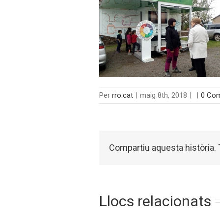
Per
rro.cat
|
maig 8th, 2018
|
|
0 Com
Compartiu aquesta història. T
Llocs relacionats