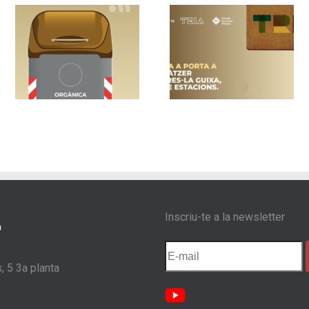
un
Vic implanta la
Nou sistema de
recollida porta a
contenidors am
a
porta als barris de
control d’accés 
s
Sentfores-La Guixa,
Les Masies de
Sant Llàtzer i Quatre
Voltregà
Estacions
Inscriu-te a la newsletter
, 5 3a planta