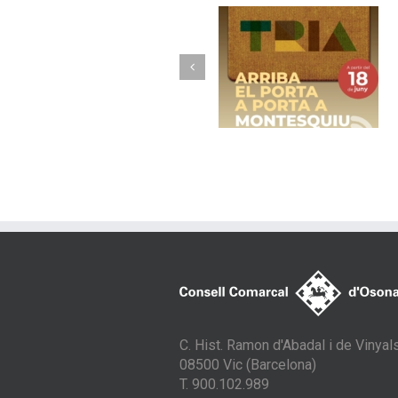
Torelló implanta 
Arriba el porta a
nou model de
porta a Montesquiu
recollida avançad
amb contenidor
tancats
C. Hist. Ramon d'Abadal i de Vinyals
08500 Vic (Barcelona)
T. 900.102.989