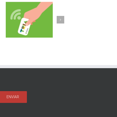
Olost fa un pas més
b
implantant la
a
recollida porta a
porta de vidre i un
sistema
d’identificació
d’usuaris