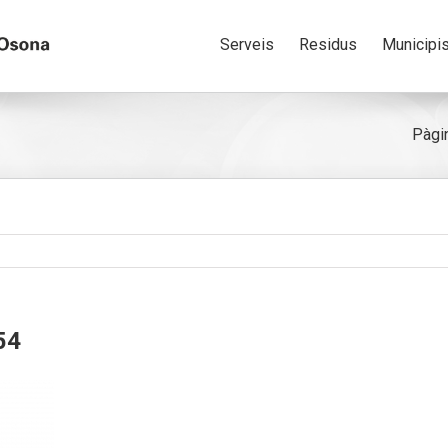
Serveis
Residus
Municipi
Pàgin
54