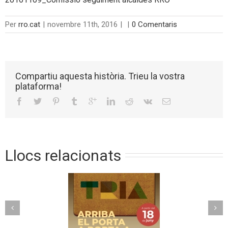
Per
rro.cat
|
novembre 11th, 2016
|
|
0 Comentaris
Compartiu aquesta història. Trieu la vostra
plataforma!
Llocs relacionats
Torelló implanta un
riba el porta a
nou model de