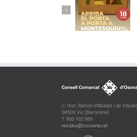
Torelló implanta 
Arriba el porta a
nou model de
porta a Montesquiu
recollida avançad
amb contenidor
tancats
C. Hist. Ramon d'Abadal i de Vinyals
08500 Vic (Barcelona)
T. 900.102.989
residus@ccosona.cat