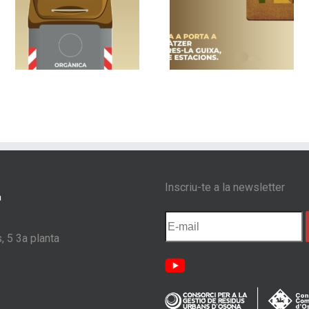
un
Vic implanta la
Nou sistema de
recollida porta a
contenidors am
a
porta als barris de
control d’accés 
s
Sentfores-La Guixa,
Les Masies de
Sant Llàtzer i Quatre
Voltregà
Estacions
Inscriu-te a la newsletter
, 5 3a planta