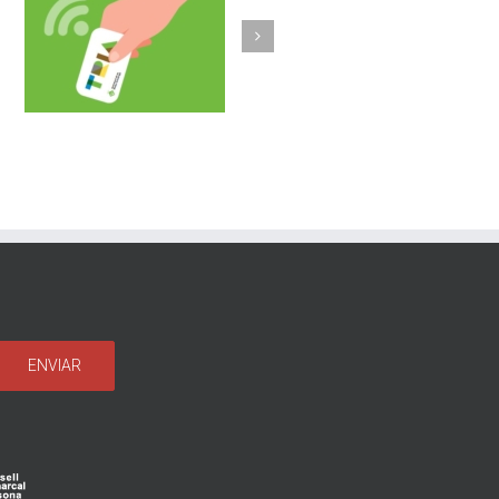
Olost fa un pas més
b
implantant la
a
recollida porta a
porta de vidre i un
sistema
d’identificació
d’usuaris