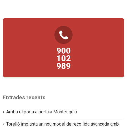
TELÈFON D’ATENCIÓ AL CIUTADÀ
900
Per a qualsevol consulta podeu posar-vos en contacte directe amb
nosaltres.
102
989
Entrades recents
Arriba el porta a porta a Montesquiu
Torelló implanta un nou model de recollida avançada amb