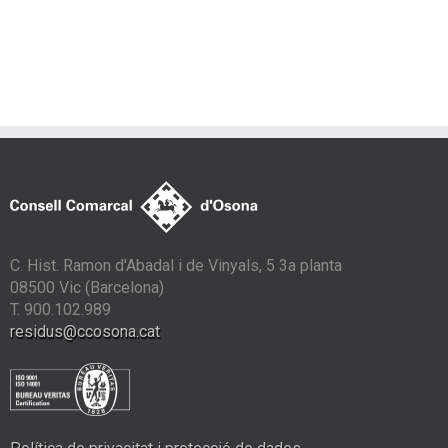
C. Hist. Ramon d'Abadal i de Vinyals, 5 3a planta
08500 Vic (Barcelona)
T. 900.102.989
residus@ccosona.cat