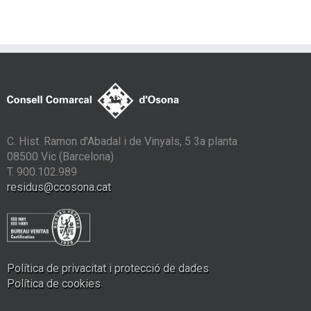
C. Hist. Ramon d'Abadal i de Vinyals, 5 3a planta
08500 Vic (Barcelona)
T. 900.102.989
residus@ccosona.cat
Política de privacitat i protecció de dades
Política de cookies