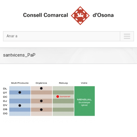
Anar a
santvicens_PaP