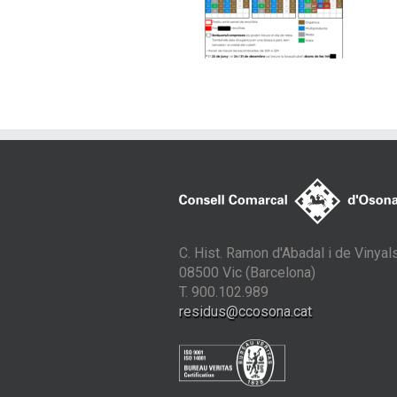
C. Hist. Ramon d'Abadal i de Vinyals
08500 Vic (Barcelona)
T. 900.102.989
residus@ccosona.cat