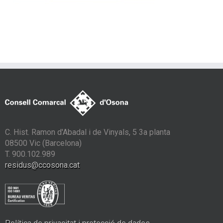
C. Hist. Ramon d'Abadal i de Vinyals, 5 3a planta
08500 Vic (Barcelona)
T. 900.102.989
residus@ccosona.cat