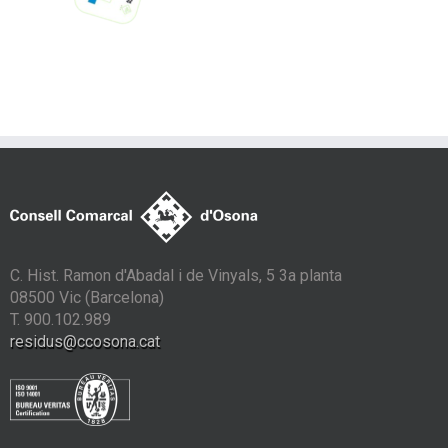
C. Hist. Ramon d'Abadal i de Vinyals, 5 3a planta
08500 Vic (Barcelona)
T. 900.102.989
residus@ccosona.cat