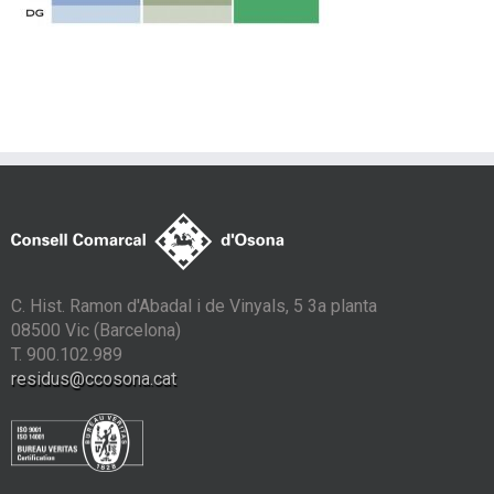
C. Hist. Ramon d'Abadal i de Vinyals, 5 3a planta
08500 Vic (Barcelona)
T. 900.102.989
residus@ccosona.cat