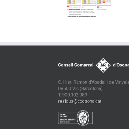
C. Hist. Ramon d'Abadal i de Vinyals
08500 Vic (Barcelona)
T. 900.102.989
residus@ccosona.cat