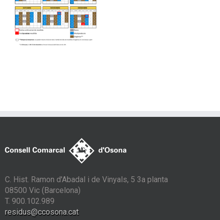
C. Hist. Ramon d'Abadal i de Vinyals, 5 3a planta
08500 Vic (Barcelona)
T. 900.102.989
residus@ccosona.cat