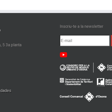
Inscriu-te a la newsletter
, 5 3a planta
e dades