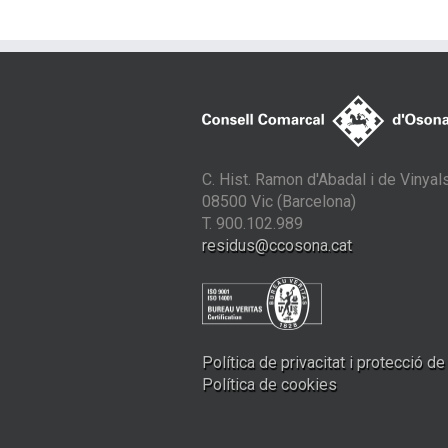
C. Hist. Ramon d'Abadal i de Vinyals
08500 Vic (Barcelona)
T. 900.102.989
residus@ccosona.cat
Política de privacitat i protecció d
Política de cookies