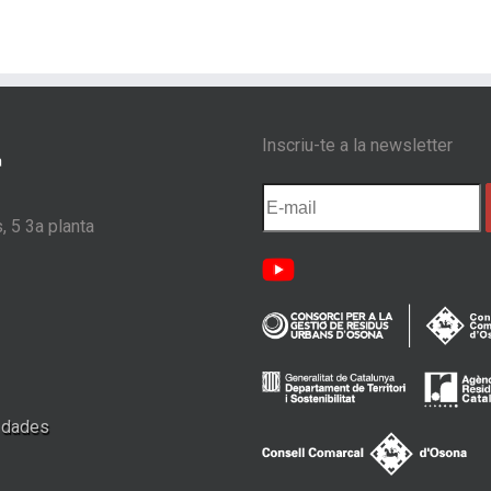
Inscriu-te a la newsletter
, 5 3a planta
e dades