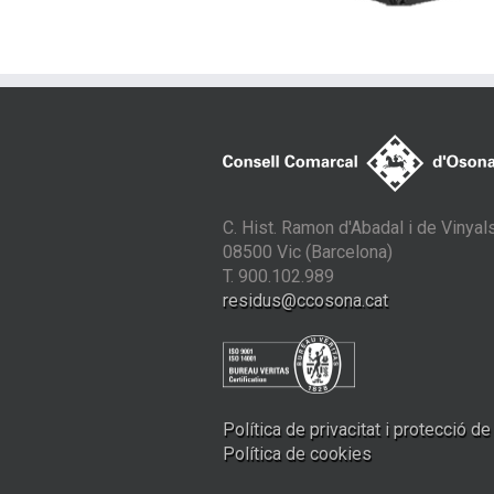
C. Hist. Ramon d'Abadal i de Vinyals
08500 Vic (Barcelona)
T. 900.102.989
residus@ccosona.cat
Política de privacitat i protecció d
Política de cookies