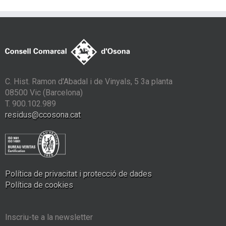
C. Hist. Ramon d'Abadal i de Vinyals, 5 3a planta
08500 Vic (Barcelona)
T. 900.102.989
residus@ccosona.cat
Política de privacitat i protecció de dades
Política de cookies
Inscriu-te a la newsletter