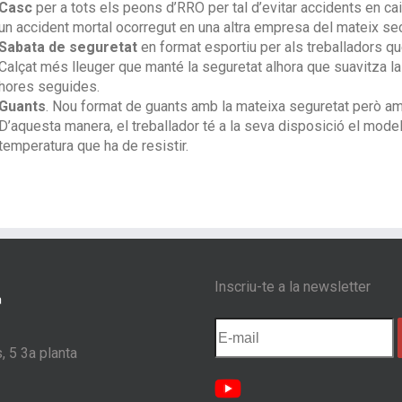
Casc
per a tots els peons d’RRO per tal d’evitar accidents en ca
un accident mortal ocorregut en una altra empresa del mateix sec
Sabata de seguretat
en format esportiu per als treballadors que
Calçat més lleuger que manté la seguretat alhora que suavitza la
hores seguides.
Guants
. Nou format de guants amb la mateixa seguretat però am
D’aquesta manera, el treballador té a la seva disposició el mod
temperatura que ha de resistir.
Inscriu-te a la newsletter
, 5 3a planta