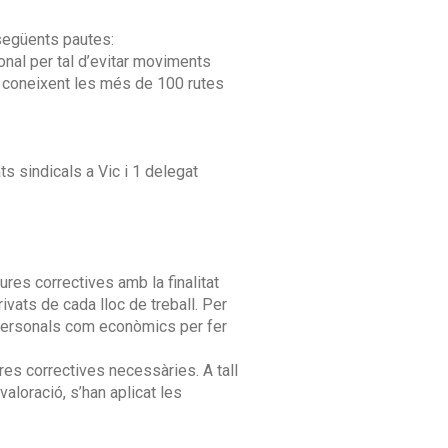
 següents pautes:
onal per tal d’evitar moviments
ar coneixent les més de 100 rutes
ts sindicals a Vic i 1 delegat
es correctives amb la finalitat
rivats de cada lloc de treball. Per
personals com econòmics per fer
res correctives necessàries. A tall
aloració, s’han aplicat les