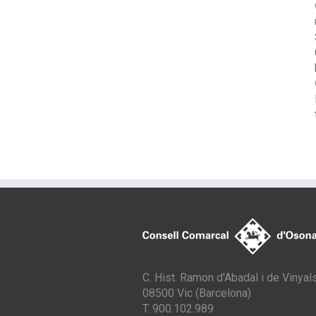
C. Hist. Ramon d'Abadal i de Vinyals
08500 Vic (Barcelona)
T. 900.102.989