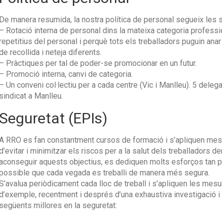
De manera resumida, la nostra política de personal segueix les
– Rotació interna de personal dins la mateixa categoria professi
repetitius del personal i perquè tots els treballadors puguin an
de recollida i neteja diferents.
– Pràctiques per tal de poder-se promocionar en un futur.
– Promoció interna, canvi de categoria.
– Un conveni col·lectiu per a cada centre (Vic i Manlleu). 5 delega
sindicat a Manlleu.
Seguretat (EPIs)
A RRO es fan constantment cursos de formació i s’apliquen mesur
d’evitar i minimitzar els riscos per a la salut dels treballadors de
aconseguir aquests objectius, es dediquen molts esforços tan 
possible que cada vegada es treballi de manera més segura.
S’avalua periòdicament cada lloc de treball i s’apliquen les mesu
d’exemple, recentment i després d’una exhaustiva investigació i v
següents millores en la seguretat: