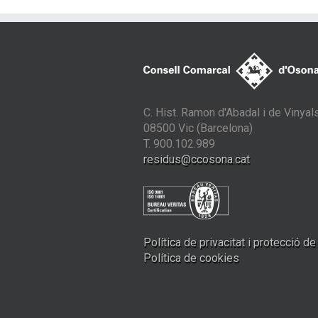
C. Hist. Ramon d'Abadal i de Vinyals
08500 Vic (Barcelona)
T. 900.102.989
residus@ccosona.cat
Política de privacitat i protecció d
Política de cookies