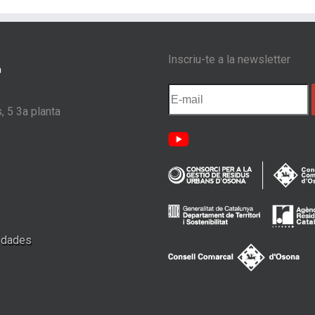
Inscriu-te a la newsletter
, 5 3a planta
e dades