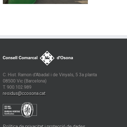
C. Hist. Ramon d'Abadal i de Vinyals, 5 3a planta
08500 Vic (Barcelona)
T. 900.102.989
residus@ccosona.cat
Política de privacitat i protecció de dades