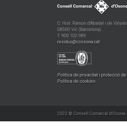
C. Hist. Ramon d'Abadal i de Vinyals
08500 Vic (Barcelona)
T. 900.102.989
residus@ccosona.cat
Política de privacitat i protecció d
Política de cookies
2022 © Consell Comarcal d'Osona