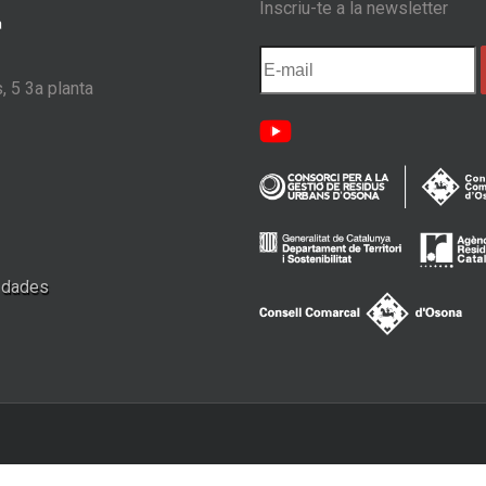
Inscriu-te a la newsletter
, 5 3a planta
e dades