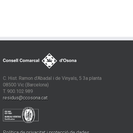
C. Hist. Ramon d'Abadal i de Vinyals, 5 3a planta
08500 Vic (Barcelona)
T. 900.102.989
residus@ccosona.cat
Política de privacitat i protecció de dades